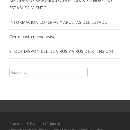
MEDIDAS DE SEGURIDAD ADOPTADAS EN NUESTRO
ESTABLECIMIENTO
INFORMACION LOTERIAS Y APUETAS DEL ESTADO.
Cierre hasta nuevo aviso
STOCK DISPONIBLE DE VIRUS Y VIRUS 2 (EXTENSION)
Buscar
por:
Copyright © Papeleria El Juncal
Funciona con WordPress
, tema
i-max
por TemplatesNext.