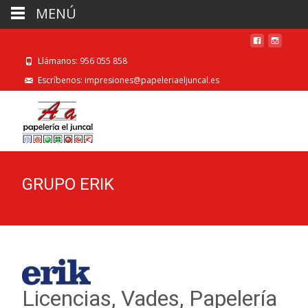
MENÚ
Llámanos: 956 055 858
Escríbenos: impresiones@papeleriaeljuncal.es
GRUPO ERIK
Licencias, Vades, Papelería